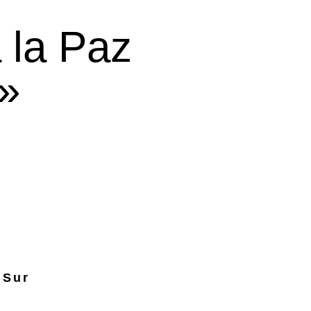
 la Paz
l»
 Sur