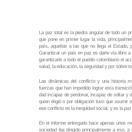
La paz total es la piedra angular de todo un 
que pone en primer lugar la vida, principalme
país, aquellas a las que no llega el Estado, p
Garantizar un país en paz es darle vía li­bre a
garantizarle a todo el pueblo colombiano el a
salud, la educación, la seguridad y por sobre to
Las dinámicas del conflicto y una historia m
fuerzas que han impedi­do lograr esta transic
dad incapaz de perdonar, incapaz de soltar y d
quien eligió o por obliga­ción tuvo que asumir 
ese conflicto es la inequi­dad social, y es la p
En el informe entre­gado hace apenas unos me
sociedad iba dirigido principalmente a eso, a