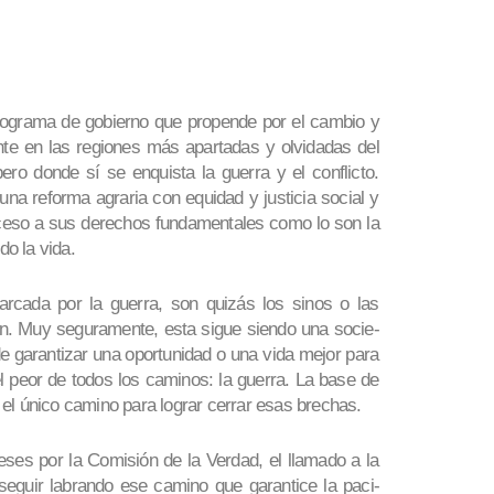
pro­grama de gobierno que propende por el cambio y
nte en las regiones más apar­tadas y olvidadas del
ero donde sí se enquista la guerra y el conflicto.
 una reforma agraria con equidad y justicia so­cial y
cceso a sus derechos fundamentales como lo son la
do la vida.
arcada por la guerra, son quizás los sinos o las
ión. Muy seguramente, esta sigue siendo una socie­
e garantizar una oportuni­dad o una vida mejor para
el peor de todos los cami­nos: la guerra. La base de
az el único camino para lograr cerrar esas brechas.
ses por la Comisión de la Verdad, el llamado a la
 seguir labrando ese cami­no que garantice la paci­