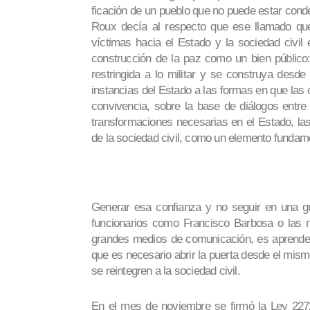
ficación de un pueblo que no puede estar cond
Roux decía al respecto que ese llamado qu
víctimas hacia el Estado y la socie­dad civil
construcción de la paz como un bien público:
restringida a lo militar y se construya desde
instancias del Estado a las formas en que las 
convivencia, sobre la base de diálogos entre 
transformaciones ne­cesarias en el Estado, las
de la sociedad civil, como un elemento fundame
Generar esa con­fianza y no seguir en una g
funcionarios como Francisco Barbosa o las m
grandes medios de comu­nicación, es aprender
que es necesario abrir la puer­ta desde el mism
se rein­tegren a la sociedad civil.
En el mes de noviem­bre se firmó la Ley 227