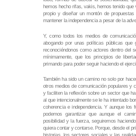
hemos hecho rifas, vakis, hemos tenido que 
propio y diseñar un montón de propuestas 
mantener la independencia a pesar de la adve
Y, como todos los medios de comunicación
abogando por unas políticas públicas que ga
reconociéndonos como actores dentro del s
mínimamente, que los principios de libert
primando para poder seguir haciendo el ejerci
También ha sido un camino no solo por hacer 
otros medios de comunicación populares y c
y faciliten la reflexión sobre un sector que 
al que intencionalmente se le ha intentado borr
coherencia e independencia. Y aunque los fu
podemos garantizar que aunque el camino
posibilidad y la fuerza, seguiremos haciend
quiera contar y contarse. Porque, desde el pr
historias, los sectores sociales y las reali