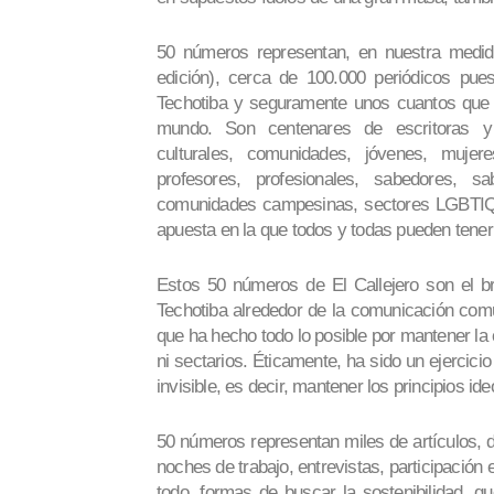
50 números representan, en nuestra medida
edición), cerca de 100.000 periódicos pue
Techotiba y seguramente unos cuantos que s
mundo. Son centenares de escritoras y e
culturales, comunidades, jóvenes, mujere
profesores, profesionales, sabedores, s
comunidades campesinas, sectores LGBTIQ+
apuesta en la que todos y todas pueden tener
Estos 50 números de El Callejero son el b
Techotiba alrededor de la comunicación comun
que ha hecho todo lo posible por mantener la 
ni sectarios. Éticamente, ha sido un ejercici
invisible, es decir, mantener los principios id
50 números representan miles de artículos, 
noches de trabajo, entrevistas, participación e
todo, formas de buscar la sostenibilidad, q