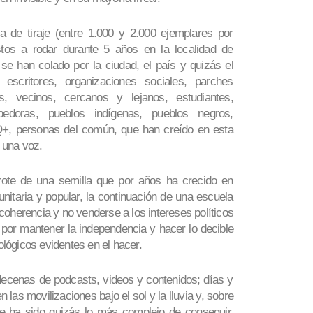
 de tiraje (entre 1.000 y 2.000 ejemplares por
stos a rodar durante 5 años en la localidad de
e han colado por la ciudad, el país y quizás el
scritores, organizaciones sociales, parches
s, vecinos, cercanos y lejanos, estudiantes,
abedoras, pueblos indígenas, pueblos negros,
, personas del común, que han creído en esta
 una voz.
rote de una semilla que por años ha crecido en
itaria y popular, la continuación de una escuela
coherencia y no venderse a los intereses políticos
o por mantener la independencia y hacer lo decible
eológicos evidentes en el hacer.
decenas de podcasts, videos y contenidos; días y
n las movilizaciones bajo el sol y la lluvia y, sobre
ue ha sido quizás lo más complejo de conseguir,