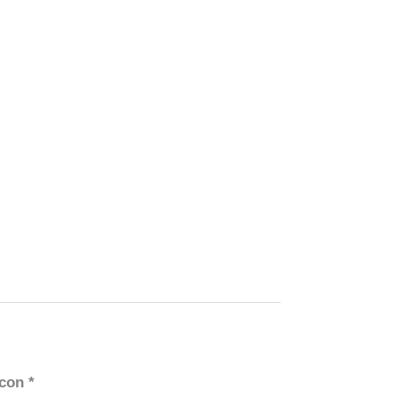
 con
*