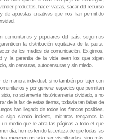
vender productos, hacer vacas, sacar del recurso
y de apuestas creativas que nos han permitido
rsidad.
 comunitarios y populares del país, seguimos
ranticen la distribución equitativa de la pauta,
ector de los medios de comunicación. Exigimos,
ad y la garantía de la vida sean los que sigan
cio, sin censuras, autocensuras y sin miedo.
de manera individual, sino también por tejer con
omunitarios y por generar espacios que permitan
ha sido, no solamente históricamente olvidado, sino
ar de la faz de estas tierras, todavía tan faltas de
egos han llegado de todos los flancos posibles,
 siga siendo incierto, mientras tengamos la
o un medio que le abra las páginas a todo el que
imer día, hemos tenido la certeza de que todas las
dades merecen no solo ser visibilizadas, sino más