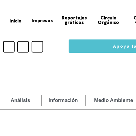
Ir
al
Reportajes
Circulo
Impresos
Inicio
contenido
gráficos
Orgánico
F
I
Y
Apoya l
a
n
o
c
s
u
e
t
t
b
a
u
o
g
b
o
r
e
k
a
m
Análisis
Información
Medio Ambiente