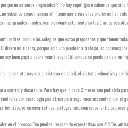
n porque no estamos preparados”; “no hay cupo” (pero sabemos que sí lo ha
, no sabemos cómo manejarlo”, “tiene una crisis y las profes no han si
os más grandes miedos, como si constantemente no tuviéramos esa idea: 
omo padres, porque los colegios que están preparados y que tienen toda
El dinero no alcanza, porque solo uno puede ir a trabajar, no podemos los 
no soy buen papá o buena mamá, soy inútil porque no puedo darle a mi hi
bien, peleas eternas con el sistema de salud, el sistema educativo y con
 a control y desarrollo. Pero hay que ir cada 3 meses con pediatría para
 controles con neurología pediátrica para seguimientos; control con el 
s los trabajos en casa: rutinas, pictogramas, comandos, anticipaciones y
r en el proceso: “no pueden llenarse de expectativas con él”; “es autismo