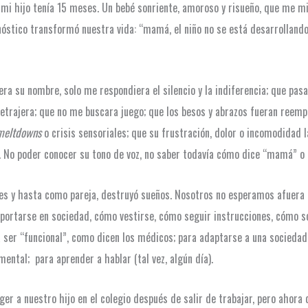
 mi hijo tenía 15 meses. Un bebé sonriente, amoroso y risueño, que me mi
gnóstico transformó nuestra vida: “mamá, el niño no se está desarrolland
era su nombre, solo me respondiera el silencio y la indiferencia; que pas
etrajera; que no me buscara juego; que los besos y abrazos fueran reempl
meltdowns
o crisis sensoriales; que su frustración, dolor o incomodidad
. No poder conocer su tono de voz, no saber todavía cómo dice “mamá” o 
s y hasta como pareja, destruyó sueños. Nosotros no esperamos afuera d
portarse en sociedad, cómo vestirse, cómo seguir instrucciones, cómo s
ra ser “funcional”, como dicen los médicos; para adaptarse a una socieda
ental; para aprender a hablar (tal vez, algún día).
 a nuestro hijo en el colegio después de salir de trabajar, pero ahora qu