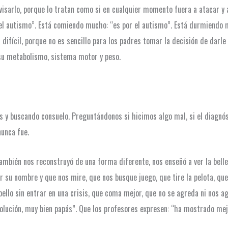
evisarlo, porque lo tratan como si en cualquier momento fuera a atacar y 
 el autismo”. Está comiendo mucho: “es por el autismo”. Está durmiendo m
a difícil, porque no es sencillo para los padres tomar la decisión de darl
 su metabolismo, sistema motor y peso.
os y buscando consuelo. Preguntándonos si hicimos algo mal, si el diagnós
nunca fue.
ambién nos reconstruyó de una forma diferente, nos enseñó a ver la belle
 su nombre y que nos mire, que nos busque juego, que tire la pelota, que s
bello sin entrar en una crisis, que coma mejor, que no se agreda ni nos a
volución, muy bien papás”. Que los profesores expresen: “ha mostrado mej