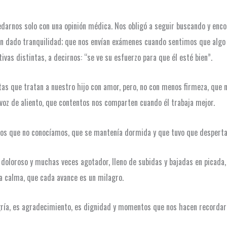
uedarnos solo con una opinión médica. Nos obligó a seguir buscando y e
han dado tranquilidad; que nos envían exámenes cuando sentimos que algo 
vas distintas, a decirnos: “se ve su esfuerzo para que él esté bien”.
tas que tratan a nuestro hijo con amor, pero, no con menos firmeza, que 
 voz de aliento, que contentos nos comparten cuando él trabaja mejor.
ros que no conocíamos, que se mantenía dormida y que tuvo que despertar 
, doloroso y muchas veces agotador, lleno de subidas y bajadas en picada
a calma, que cada avance es un milagro.
legría, es agradecimiento, es dignidad y momentos que nos hacen recorda