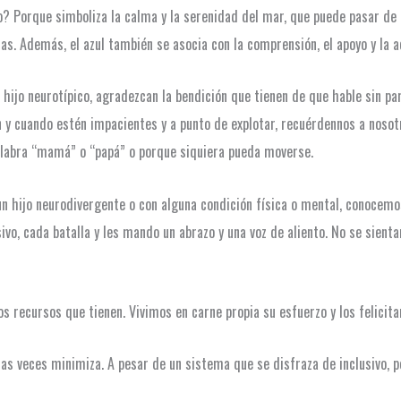
o? Porque simboliza la calma y la serenidad del mar, que puede pasar de e
ias. Además, el azul también se asocia con la comprensión, el apoyo y la a
ijo neurotípico, agradezcan la bendición que tienen de que hable sin para
 y cuando estén impacientes y a punto de explotar, recuérdennos a nosot
alabra “mamá” o “papá” o porque siquiera pueda moverse.
n hijo neurodivergente o con alguna condición física o mental, conocemo
ivo, cada batalla y les mando un abrazo y una voz de aliento. No se sien
os recursos que tienen. Vivimos en carne propia su esfuerzo y los felicita
as veces minimiza. A pesar de un sistema que se disfraza de inclusivo, 