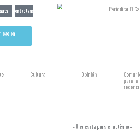
auta
Contactanos
nicación
r
te
Cultura
Opinión
Comuni
para la
reconci
«Una carta para el autismo»