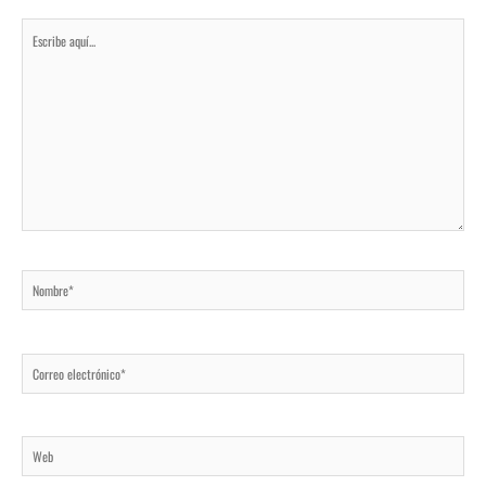
Escribe
aquí...
Nombre*
Correo
electrónico*
Web