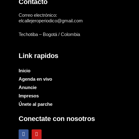
Contacto
Correo electrónico:
elcallejeroperiodico@gmail.com
Techotiba – Bogotá / Colombia
Link rapidos
Inicio
Agenda en vivo
Anuncie
Impresos
Únete al parche
Conectate con nosotros
F
Y
a
o