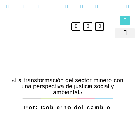
Ir
al
contenido
F
I
Y
a
n
o
c
s
u
e
t
t
Medio Ambie
Comunicación para 
b
a
u
o
g
b
o
r
e
k
a
m
«La transformación del sector minero con
una perspectiva de justicia social y
ambiental»
Por: Gobierno del cambio