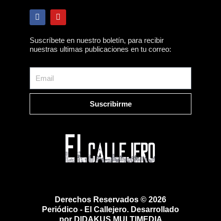
F
Y
a
o
c
u
e
t
Suscríbete en nuestro boletín, para recibir
b
u
nuestras ultimas publicaciones en tu correo:
o
b
o
e
k
Email
Suscribirme
Derechos Reservados © 2026
Periódico - El Callejero. Desarrollado
por DIDAKUS MULTIMEDIA