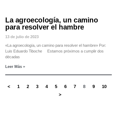
La agroecología, un camino
para resolver el hambre
13 de julio de 2023
«La agroecología, un camino para resolver el hambre» Por:
Luis Eduardo Tiboche Estamos próximos a cumplir dos
décadas
Leer Màs »
<
1
2
3
4
5
6
7
8
9
10
>