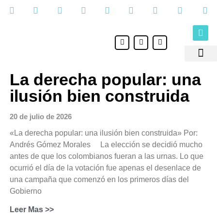
Ir
al
contenido
F
I
Y
a
n
o
c
s
u
e
t
t
Medio Ambie
Comunicación para 
b
a
u
La derecha popular: una
o
g
b
o
r
e
k
a
ilusión bien construida
m
20 de julio de 2026
«La derecha popular: una ilusión bien construida» Por:
Andrés Gómez Morales La elección se decidió mucho
antes de que los colombianos fueran a las urnas. Lo que
ocurrió el día de la votación fue apenas el desenlace de
una campaña que comenzó en los primeros días del
Gobierno
Leer Mas >>