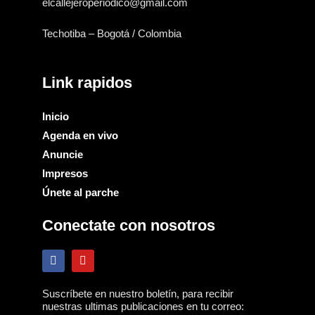
elcallejeroperiodico@gmail.com
Techotiba – Bogotá / Colombia
Link rapidos
Inicio
Agenda en vivo
Anuncie
Impresos
Únete al parche
Conectate con nosotros
F
Y
a
o
c
u
e
t
Suscríbete en nuestro boletín, para recibir
b
u
nuestras ultimas publicaciones en tu correo:
o
b