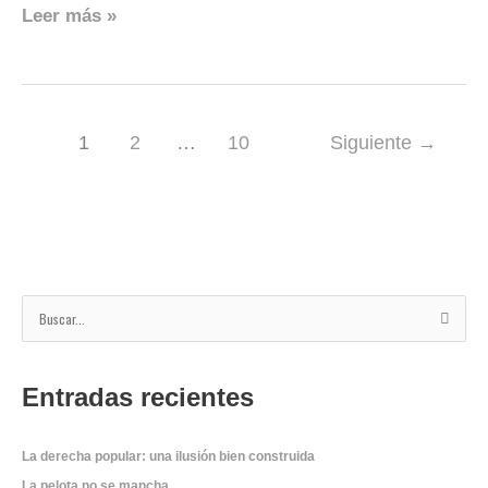
Leer más »
1
2
…
10
Siguiente
→
B
u
s
Entradas recientes
c
a
r
La derecha popular: una ilusión bien construida
p
La pelota no se mancha