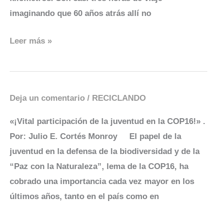
imaginando que 60 años atrás allí no
Leer más »
Deja un comentario
/
RECICLANDO
¡Vital
participación
«¡Vital participación de la juventud en la COP16!» .
de
Por: Julio E. Cortés Monroy El papel de la
la
juventud en la defensa de la biodiversidad y de la
juventud
“Paz con la Naturaleza”, lema de la COP16, ha
en
cobrado una importancia cada vez mayor en los
la
últimos años, tanto en el país como en
COP16!