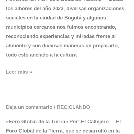
a
los albores del año 2023, diversas organizaciones
la
sociales en la ciudad de Bogotá y algunos
Soberanía
municipios cercanos nos fuimos encontrando,
Alimentaria
reconociendo experiencias y miradas frente al
alimento y sus diversas maneras de prepararlo,
todo esto anclado a la cultura
Leer más »
Deja un comentario
/
RECICLANDO
Foro
Global
«Foro Global de la Tierra» Por: El Callejero El
de
Foro Global de la Tierra, que se desarrolló en la