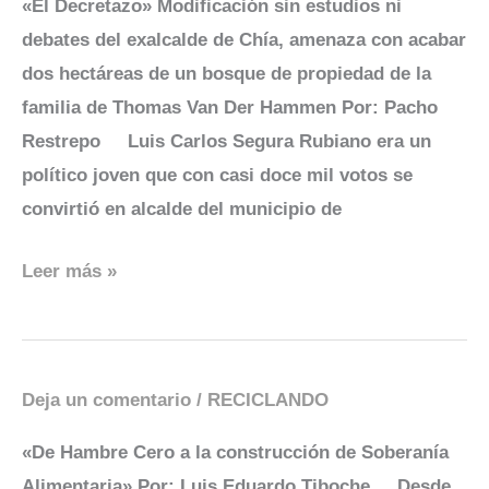
«El Decretazo» Modificación sin estudios ni
debates del exalcalde de Chía, amenaza con acabar
dos hectáreas de un bosque de propiedad de la
familia de Thomas Van Der Hammen Por: Pacho
Restrepo Luis Carlos Segura Rubiano era un
político joven que con casi doce mil votos se
convirtió en alcalde del municipio de
Leer más »
Deja un comentario
/
RECICLANDO
De
Hambre
«De Hambre Cero a la construcción de Soberanía
Cero
Alimentaria» Por: Luis Eduardo Tiboche Desde