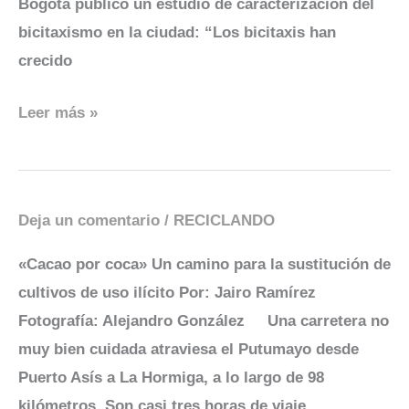
Bogotá publicó un estudio de caracterización del
bicitaxismo en la ciudad: “Los bicitaxis han
crecido
Leer más »
Deja un comentario
/
RECICLANDO
Cacao
por
«Cacao por coca» Un camino para la sustitución de
coca
cultivos de uso ilícito Por: Jairo Ramírez
Fotografía: Alejandro González Una carretera no
muy bien cuidada atraviesa el Putumayo desde
Puerto Asís a La Hormiga, a lo largo de 98
kilómetros. Son casi tres horas de viaje