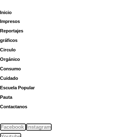
Ir
Scroll
Inicio
al
Up
Impresos
contenido
Reportajes
gráficos
Circulo
Orgánico
Consumo
Cuidado
Escuela Popular
Pauta
Contactanos
Facebook
Instagram
Youtube