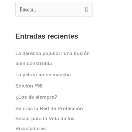
B
u
s
Entradas recientes
c
a
La derecha popular: una ilusión
r
bien construida
p
La pelota no se mancha
o
Edición #58
r
¿Los de siempre?
:
Se crea la Red de Protección
Social para la Vida de los
Recicladores