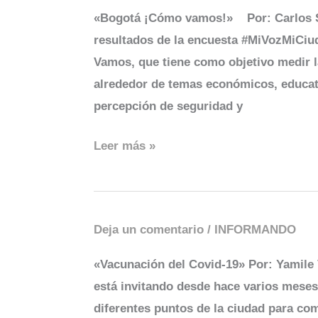
¡Cómo
«Bogotá ¡Cómo vamos!» Por: Carlos S
vamos!
resultados de la encuesta #MiVozMi­Ciu
Vamos, que tiene como objetivo medir l
alrede­dor de temas económicos, educati
percepción de seguridad y
Leer más »
Deja un comentario
/
INFORMANDO
Vacunación
del
«Vacunación del Covid-19» Por: Yamile
Covid-
está invitando desde hace varios meses 
19
diferentes puntos de la ciudad para co