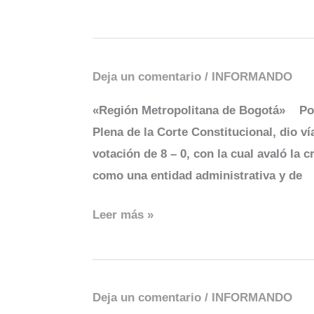
Deja un comentario
/
INFORMANDO
Región
Metropolitana
«Región Metropolitana de Bogotá» Por
de
Plena de la Corte Constitucio­nal, dio ví
Bogotá
votación de 8 – 0, con la cual avaló la 
como una entidad administrati­va y de
Leer más »
Deja un comentario
/
INFORMANDO
Bogotá