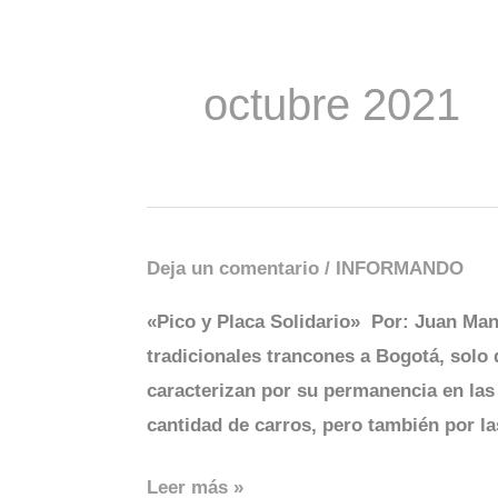
octubre 2021
Deja un comentario
/
INFORMANDO
¿Pico
y
«Pico y Placa Solidario» Por: Juan Man
Placa
tradicionales trancones a Bogotá, solo 
Solidario?
ca­racterizan por su perma­nencia en las 
cantidad de carros, pero también por las
Leer más »