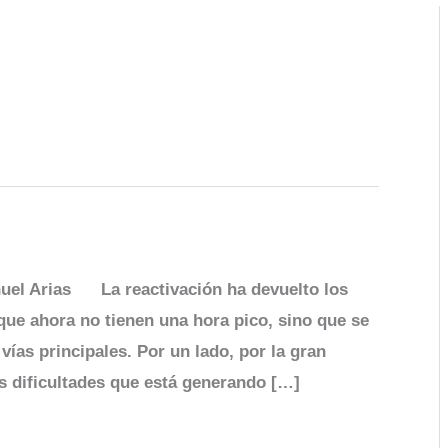
uel Arias La reactivación ha de­vuelto los
que ahora no tienen una hora pico, sino que se
vías princi­pales. Por un lado, por la gran
 di­ficultades que está gene­rando […]